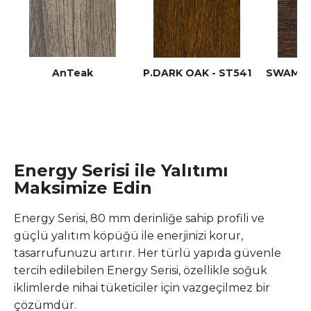
AnTeak
P.DARK OAK - ST541
SWAMP 
Energy Serisi ile Yalıtımı
Maksimize Edin
Energy Serisi, 80 mm derinliğe sahip profili ve
güçlü yalıtım köpüğü ile enerjinizi korur,
tasarrufunuzu artırır. Her türlü yapıda güvenle
tercih edilebilen Energy Serisi, özellikle soğuk
iklimlerde nihai tüketiciler için vazgeçilmez bir
çözümdür.